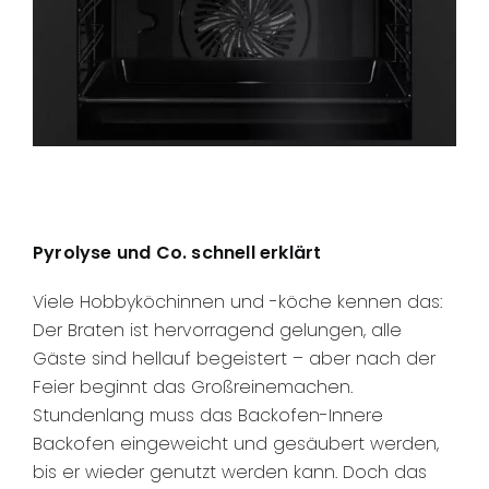
Pyrolyse und Co. schnell erklärt
Viele Hobbyköchinnen und -köche kennen das:
Der Braten ist hervorragend gelungen, alle
Gäste sind hellauf begeistert – aber nach der
Feier beginnt das Großreinemachen.
Stundenlang muss das Backofen-Innere
Backofen eingeweicht und gesäubert werden,
bis er wieder genutzt werden kann. Doch das